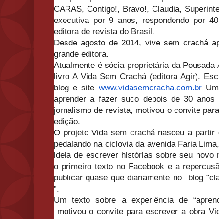
CARAS, Contigo!, Bravo!, Claudia, Superint
executiva por 9 anos, respondendo por 4
editora de revista do Brasil.
Desde agosto de 2014, vive sem crachá ap
grande editora.
Atualmente é sócia proprietária da Pousada
livro A Vida Sem Crachá (editora Agir). Es
blog e site
www.vidasemcracha.com.br
Um t
aprender a fazer suco depois de 30 anos
jornalismo de revista, motivou o convite para
edição.
O projeto Vida sem crachá nasceu a partir 
pedalando na ciclovia da avenida Faria Lim
ideia de escrever histórias sobre seu novo 
o primeiro texto no Facebook e a repercusã
publicar quase que diariamente no blog “
cl
”.
Um texto sobre a experiência de “aprend
motivou o convite para escrever a obra Vi