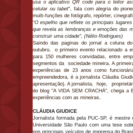
usa o aplicativo QR code para o leitor ass
celular ou tabet
", fala com alegria do pion
multi-funções de fotógrafo, repórter, cinegrafis
“O espelho que reflete os principais lugar
que revela as lembranças e emoções das m
construir uma cidade", (Nélio Rodrigues)
Saindo das paginas do jornal a coluna do
outubro, o primeiro evento relacionado a e
para 150 mulheres convidadas, entre emp
segmentos da sociedade mineira. A primeira
experiências de 23 anos como funcionári
empreendedora, é a jornalista Cláudia Gi
apresentação). A jornalista, hoje, propriet
do blog "A VIDA SEM CRACHÁ", chega a B
experiências com as mineiras.
CLÁUDIA GIUDICE
Jornalista formada pela PUC-SP, é mestre
Universidade São Paulo com uma tese sobr
nos principais veículos de imprensa do Brasi