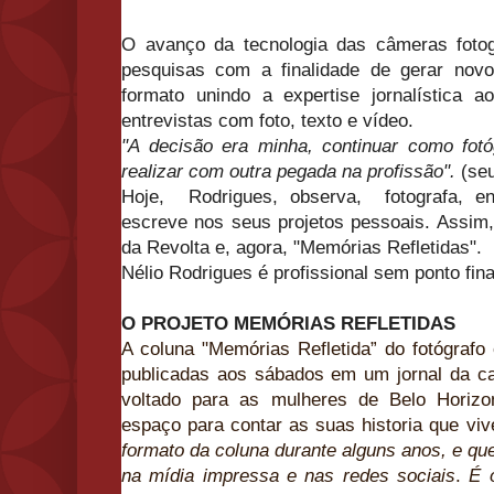
O avanço da tecnologia das câmeras fotogr
pesquisas com a finalidade de gerar no
formato unindo a expertise jornalística
entrevistas com foto, texto e vídeo.
"A decisão era minha, continuar como fot
realizar com outra pegada na profissão".
(seu
Hoje, Rodrigues, observa, fotografa, ent
escreve nos seus projetos pessoais. Assim,
da Revolta e, agora, "Memórias Refletidas".
Nélio Rodrigues é profissional sem ponto final
O PROJETO MEMÓRIAS REFLETIDAS
A coluna "Memórias Refletida” do fotógrafo 
publicadas aos sábados em um jornal da cap
voltado para as mulheres de Belo Horiz
espaço para contar as suas historia que viv
formato
da coluna durante alguns anos, e qu
na mídia impressa e nas redes sociais
.
É 