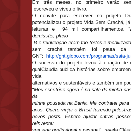
Em três meses, no primeiro verão sem 
escreveu e viveu o livro.
O convite para escrever no projeto Dr
potencializou o projeto Vida Sem Crachá, j
leituras
e
94 mil compartilhamentos. “
demissão, plano
B e reinvenção eram tão fortes e mobilizad
sem crachá também foi pauta da p
GNT:
http://gnt.globo.com/
programas/saia-ju
O sucesso do projeto levou à criação de 
qualClaudia publica histórias sobre empree
vida
alternativos e sustentáveis e também um pou
“
Meu escritório agora é na sala da minha c
da
minha pousada na Bahia. Me contratei para 
anos. Quero viajar o Brasil fazendo palestra
novos posts. Espero ajudar outras pess
reinventar
sua vida profissional e
pessoal”, revela Cláu