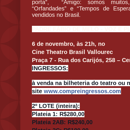
porta”, “Amigo: somos muitos
“Orfandades” e “Tempos de Espera
vendidos no Brasil.
PADRE FÁBIO DE MELO - VOZ E P
6 de novembro, às 21h, no
Cine Theatro Brasil Vallourec
Praça 7 - Rua dos Carijós, 258 – C
INGRESSOS
:
à venda na bilheteria do teatro ou 
site
www.compreingressos.com
2º LOTE (inteira):
Plateia 1: R$280,00
Plateia 2AB: R$240,00