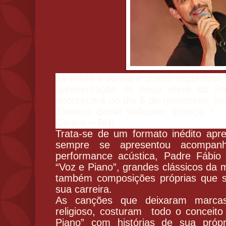
Já estão à venda e quase esgotados, 
apresentação do novo show do Pa
acontecerá no dia 6 de novembro, se
Theatro Brasil Vallourec
(Praça 7 - 
Centro – BH).
Trata-se de um formato inédito apre
sempre se apresentou acompa
performance acústica, Padre Fábi
“Voz e Piano”, grandes clássicos da m
também composições próprias que 
sua carreira.
As canções que deixaram marca
religioso, costuram todo o conceito
Piano” com histórias de sua próp