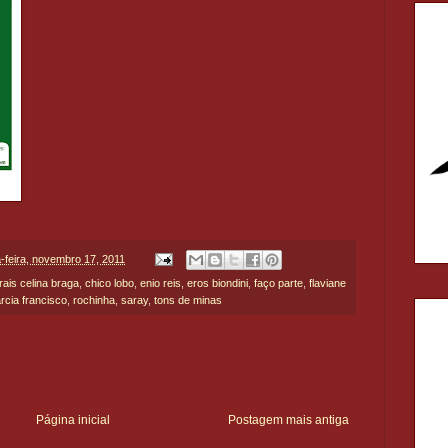
a-feira, novembro 17, 2011
rais celina braga
,
chico lobo
,
enio reis
,
eros biondini
,
faço parte
,
flaviane
rcia francisco
,
rochinha
,
saray
,
tons de minas
Página inicial
Postagem mais antiga