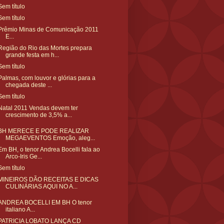
Sem título
Sem título
Prêmio Minas de Comunicação 2011
E...
Região do Rio das Mortes prepara
grande festa em h...
Sem título
Palmas, com louvor e glórias para a
chegada deste ...
Sem título
Natal 2011 Vendas devem ter
crescimento de 3,5% a...
BH MERECE E PODE REALIZAR
MEGAEVENTOS Emoção, aleg...
Em BH, o tenor Andrea Bocelli fala ao
Arco-Iris Ge...
Sem título
MINEIROS DÃO RECEITAS E DICAS
CULINÁRIAS AQUI NO A...
ANDREA BOCELLI EM BH O tenor
italiano A...
PATRICIA LOBATO LANÇA CD