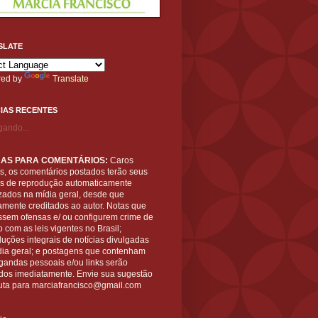
SLATE
ed by
Translate
IAS RECENTES
gando...
AS PARA COMENTÁRIOS:
Caros
es, os comentários postados terão seus
tos de reprodução automaticamente
zados na mídia geral, desde que
amente creditados ao autor. Notas que
ssem ofensas e/ ou configurem crime de
 com as leis vigentes no Brasil;
uções integrais de notícias divulgadas
dia geral; e postagens que contenham
gandas pessoais e/ou links serão
ídos imediatamente. Envie sua sugestão
uta para marciafrancisco@gmail.com