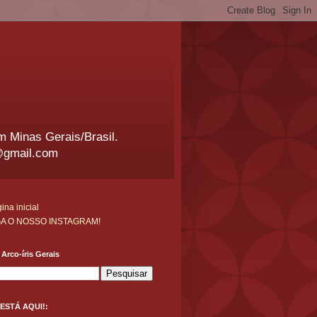
em Minas Gerais/Brasil.
@gmail.com
ina inicial
GA O NOSSO INSTAGRAM!
Arco-íris Gerais
ESTÁ AQUI!: