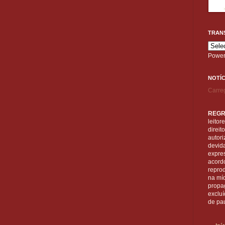
TRAN
Power
NOTÍC
Carre
REGR
leitor
direi
autori
devid
expre
acordo
reprod
na mí
propa
exclu
de pa