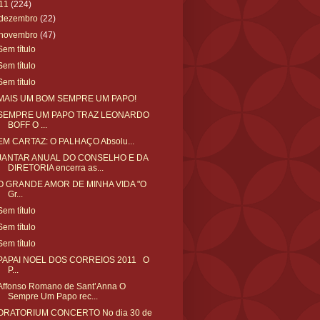
11
(224)
dezembro
(22)
novembro
(47)
Sem título
Sem título
Sem título
MAIS UM BOM SEMPRE UM PAPO!
SEMPRE UM PAPO TRAZ LEONARDO
BOFF O ...
EM CARTAZ: O PALHAÇO Absolu...
JANTAR ANUAL DO CONSELHO E DA
DIRETORIA encerra as...
O GRANDE AMOR DE MINHA VIDA "O
Gr...
Sem título
Sem título
Sem título
PAPAI NOEL DOS CORREIOS 2011 O
P...
Affonso Romano de Sant’Anna O
Sempre Um Papo rec...
ORATORIUM CONCERTO No dia 30 de