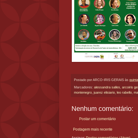
Postado por
ARCO-IRIS GERAIS
às
quint
Marcadores:
alessandra salles
,
arcoiris ge
montenegro
,
juarez elisiario
,
leo rabello
,
ma
Nenhum comentário:
Postar um comentário
Postagem mais recente