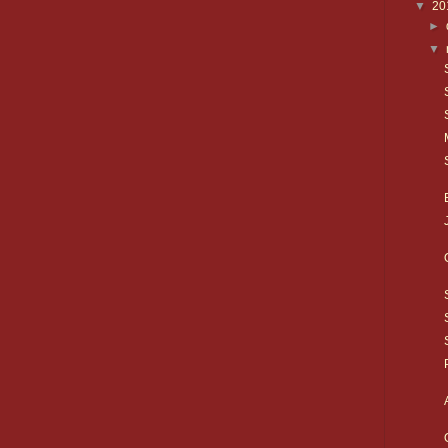
▼
20
►
▼