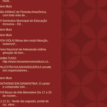
nove...
Sem título
São 640km2 de Floresta Amazônica,
com toda vida de...
VI Seminário Municipal de Educação
Inclusiva – Dir...
Sem título
Sem título
VOA VIOLA! Minas tem viola! Atenção,
violeiros!!...
Feira Nacional de Artesanato estima
geração de bon...
SAIBA TUDO:
http://www.minasmenosresiduos.co...
PALESTRA NA ANHANGUERA A convite
dos organizadores...
Sem título
ANTHONIO EM DIAMANTINA: O cantor
e compositor min...
XVII Bazar de Arte Belvedere De 17 a 20
de novem...
11:11:11: Neste dia sagrado, portal de
luz, vibre...