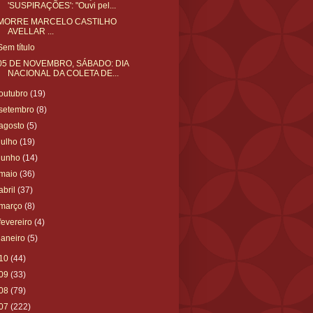
'SUSPIRAÇÕES': "Ouvi pel...
MORRE MARCELO CASTILHO
AVELLAR ...
Sem título
05 DE NOVEMBRO, SÁBADO: DIA
NACIONAL DA COLETA DE...
outubro
(19)
setembro
(8)
agosto
(5)
julho
(19)
junho
(14)
maio
(36)
abril
(37)
março
(8)
fevereiro
(4)
janeiro
(5)
10
(44)
09
(33)
08
(79)
07
(222)