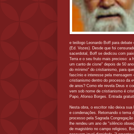
e teólogo Leonardo Boff para debate
(Ed. Vozes). Desde que foi censurad
sacerdotal, Boff se dedicou com paix
Terra e o seu fruto mais precioso: a
um canto de cisne" depois de 50 anos
do mínimo" do cristianismo, para q
fascínio e interesse pela mensagem c
cristianismo dentro do processo da e
de anos? Como ele revela Deus e co
vem sob nome de cristianismo é cris
Papo, Afonso Borges. Entrada gratuit
Nesta obra, o escritor não deixa sua l
e condenações. Retomando o tema do 
processo pela Sagrada Congregação p
lhe rendeu um ano de "silêncio obseq
de magistério no campo religioso, B