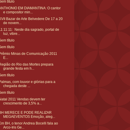
Sem título
ANTHONIO EM DIAMANTINA: O cantor
e compositor min...
XVII Bazar de Arte Belvedere De 17 a 20
de novem...
11:11:11: Neste dia sagrado, portal de
luz, vibre...
Sem título
Sem título
Prêmio Minas de Comunicação 2011
E...
Região do Rio das Mortes prepara
grande festa em h...
Sem título
Palmas, com louvor e glórias para a
chegada deste ...
Sem título
Natal 2011 Vendas devem ter
crescimento de 3,5% a...
BH MERECE E PODE REALIZAR
MEGAEVENTOS Emoção, aleg...
Em BH, o tenor Andrea Bocelli fala ao
Arco-Iris Ge...