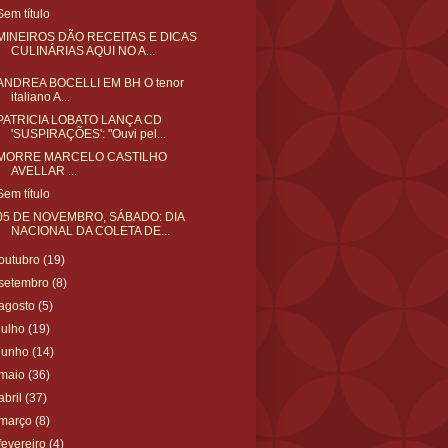
Sem título
MINEIROS DÃO RECEITAS E DICAS
CULINÁRIAS AQUI NO A...
ANDREA BOCELLI EM BH O tenor
italiano A...
PATRICIA LOBATO LANÇA CD
'SUSPIRAÇÕES': "Ouvi pel...
MORRE MARCELO CASTILHO
AVELLAR ...
Sem título
05 DE NOVEMBRO, SÁBADO: DIA
NACIONAL DA COLETA DE...
outubro
(19)
setembro
(8)
agosto
(5)
julho
(19)
junho
(14)
maio
(36)
abril
(37)
março
(8)
fevereiro
(4)