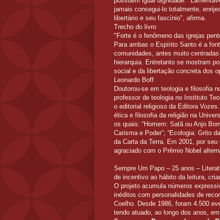
possuem igual dignidade. "Lamentave
jamais consegui-lo totalmente, enri
libertário e seu fascínio", afirma.
Trecho do livro
"Forte é o fenômeno das igrejas pent
Para ambas o Espírito Santo é a fonte
comunidades, antes muito centradas 
hierarquia. Entretanto se mostram po
social e da libertação concreta dos o
Leonardo Boff
Doutorou-se em teologia e filosofia 
professor de teologia no Instituto T
o editorial religioso da Editora Vozes
ética e filosofia da religião na Unive
os quais: “Homem: Satã ou Anjo Bom?
Carisma e Poder”; “Ecologia: Grito da
da Carta da Terra. Em 2001, por seu
agraciado com o Prêmio Nobel altern
Sempre Um Papo – 25 anos – Litera
de incentivo ao hábito da leitura, cr
O projeto acumula números expressiv
inéditos com personalidades de reco
Coelho. Desde 1986, foram 4.500 eve
tendo atuado, ao longo dos anos, em 