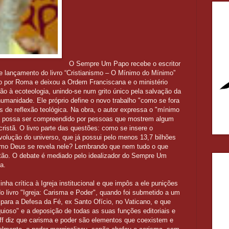
O Sempre Um Papo recebe o escritor
 e lançamento do livro “Cristianismo – O Mínimo do Mínimo”
o por Roma e deixou a Ordem Franciscana e o ministério
ão à ecoteologia, unindo-se num grito único pela salvação da
 humanidade. Ele próprio define o novo trabalho "como se fora
 de reflexão teológica. Na obra, o autor expressa o "mínimo
ue possa ser compreendido por pessoas que mostrem algum
ristã. O livro parte das questões: como se insere o
volução do universo, que já possui pelo menos 13,7 bilhões
mo Deus se revela nele? Lembrando que nem tudo o que
tão. O debate é mediado pelo idealizador do Sempre Um
a.
inha crítica à Igreja institucional e que impôs a ele punições
livro "Igreja: Carisma e Poder", quando foi submetido a um
ara a Defesa da Fé, ex Santo Ofício, no Vaticano, e que
uioso" e a deposição de todas as suas funções editoriais e
off diz que carisma e poder são elementos que coexistem e