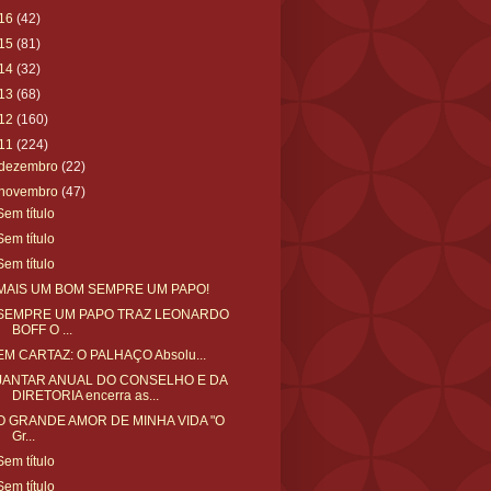
16
(42)
15
(81)
14
(32)
13
(68)
12
(160)
11
(224)
dezembro
(22)
novembro
(47)
Sem título
Sem título
Sem título
MAIS UM BOM SEMPRE UM PAPO!
SEMPRE UM PAPO TRAZ LEONARDO
BOFF O ...
EM CARTAZ: O PALHAÇO Absolu...
JANTAR ANUAL DO CONSELHO E DA
DIRETORIA encerra as...
O GRANDE AMOR DE MINHA VIDA "O
Gr...
Sem título
Sem título