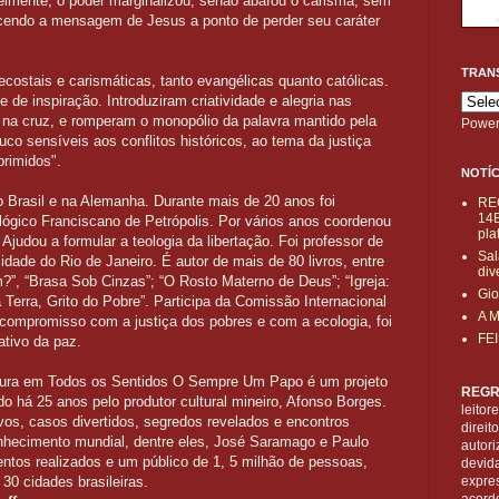
lmente, o poder marginalizou, senão abafou o carisma, sem
jecendo a mensagem de Jesus a ponto de perder seu caráter
TRAN
ecostais e carismáticas, tanto evangélicas quanto católicas.
 de inspiração. Introduziram criatividade e alegria nas
na cruz, e romperam o monopólio da palavra mantido pela
Power
uco sensíveis aos conflitos históricos, ao tema da justiça
primidos".
NOTÍC
no Brasil e na Alemanha. Durante mais de 20 anos foi
RE
14B
eológico Franciscano de Petrópolis. Por vários anos coordenou
pla
. Ajudou a formular a teologia da libertação. Foi professor de
Sal
rsidade do Rio de Janeiro. É autor de mais de 80 livros, entre
div
”, “Brasa Sob Cinzas”; “O Rosto Materno de Deus”; “Igreja:
Gio
 Terra, Grito do Pobre”. Participa da Comissão Internacional
A 
 compromisso com a justiça dos pobres e com a ecologia, foi
FE
ativo da paz.
tura em Todos os Sentidos O Sempre Um Papo é um projeto
REGR
iado há 25 anos pelo produtor cultural mineiro, Afonso Borges.
leitor
os, casos divertidos, segredos revelados e encontros
direi
nhecimento mundial, dentre eles, José Saramago e Paulo
autori
ntos realizados e um público de 1, 5 milhão de pessoas,
devid
30 cidades brasileiras.
expre