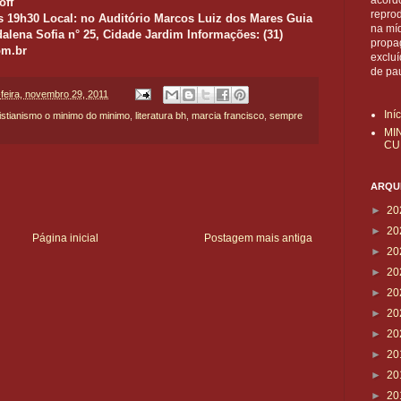
acordo
off
reprod
às 19h30 Local: no Auditório Marcos Luiz dos Mares Guia
na mí
alena Sofia n° 25, Cidade Jardim Informações: (31)
propa
om.br
exclu
de pa
-feira, novembro 29, 2011
Iní
istianismo o minimo do minimo
,
literatura bh
,
marcia francisco
,
sempre
MI
CU
ARQUI
►
20
►
20
Página inicial
Postagem mais antiga
►
20
►
20
►
20
►
20
►
20
►
20
►
20
►
20