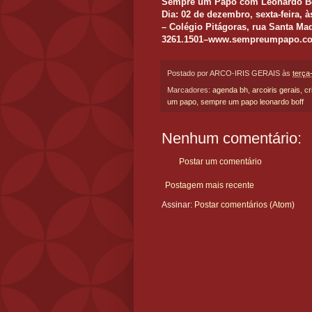
Sempre um Papo com Leonardo B
Dia: 02 de dezembro, sexta-feira, 
– Colégio Pitágoras, rua Santa Mad
3261.1501–www.sempreumpapo.c
Postado por
ARCO-IRIS GERAIS
às
terça
Marcadores:
agenda bh
,
arcoiris gerais
,
cr
um papo
,
sempre um papo leonardo boff
Nenhum comentário:
Postar um comentário
Postagem mais recente
Assinar:
Postar comentários (Atom)