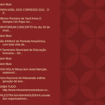
Sem título
PAPAI NOEL DOS CORREIOS 2011 O
P...
Affonso Romano de Sant’Anna O
Sempre Um Papo rec...
ORATORIUM CONCERTO No dia 30 de
nove...
Sem título
São 640km2 de Floresta Amazônica,
com toda vida de...
VI Seminário Municipal de Educação
Inclusiva – Dir...
Sem título
Sem título
VOA VIOLA! Minas tem viola! Atenção,
violeiros!!...
Feira Nacional de Artesanato estima
geração de bon...
SAIBA TUDO:
http://www.minasmenosresiduos.co...
PALESTRA NA ANHANGUERA A convite
dos organizadores...