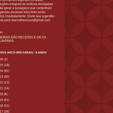
 com as leis vigentes no Brasil;
uções integrais de notícias divulgadas
dia geral; e postagens que contenham
gandas pessoais e/ou links serão
ídos imediatamente. Envie sua sugestão
uta para marciafrancisco@gmail.com
cio
NEIROS DÃO RECEITAS E DICAS
LINÁRIAS
VOS ARCO-IRIS GERAIS - 8 ANOS:
26
(1)
25
(18)
24
(91)
23
(40)
22
(13)
21
(14)
20
(8)
19
(41)
18
(31)
17
(39)