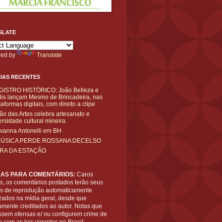
SLATE
ed by
Translate
IAS RECENTES
GISTRO HISTÓRICO: João Belleza e
is lançam Mesmo de Brincadeira, nas
taformas digitais, com direito a clipe
ão das Artes celebra artesanato e
ersidade cultural mineira
vanna Antonelli em BH
MÚSICA PERDE ROSSANA DECELSO
IRA DA ESTAÇÃO
AS PARA COMENTÁRIOS:
Caros
es, os comentários postados terão seus
tos de reprodução automaticamente
zados na mídia geral, desde que
amente creditados ao autor. Notas que
ssem ofensas e/ ou configurem crime de