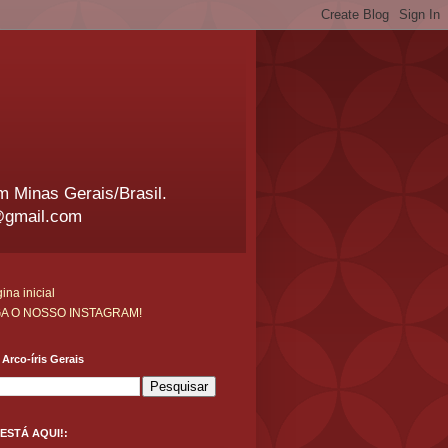
em Minas Gerais/Brasil.
@gmail.com
ina inicial
GA O NOSSO INSTAGRAM!
Arco-íris Gerais
ESTÁ AQUI!: