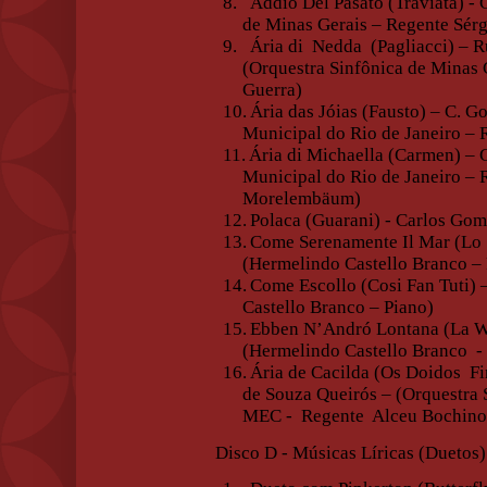
8.
Addio Del Pasato (Traviata) - 
de Minas Gerais – Regente Sér
9.
Ária di
Nedda
(Pagliacci) – 
(Orquestra Sinfônica de Minas 
Guerra)
10.
Ária das Jóias (Fausto) – C. G
Municipal do Rio de Janeiro – 
11.
Ária di Michaella (Carmen) – G
Municipal do Rio de Janeiro –
Morelembäum)
12.
Polaca (Guarani) - Carlos Gom
13.
Come Serenamente Il Mar (Lo 
(Hermelindo Castello Branco –
14.
Come Escollo (Cosi Fan Tuti) 
Castello Branco – Piano)
15.
Ebben N’Andró Lontana (La Wa
(Hermelindo Castello Branco
-
16.
Ária de Cacilda (Os Doidos
Fi
de Souza Queirós – (Orquestra 
MEC -
Regente
Alceu Bochino
Disco D - Músicas Líricas (Duetos)