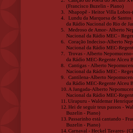
2.
Canção do Poeta do Século XVI
(Francisco Buzelin - Piano)
3.
Nhapopê - Heitor Villa Lobos-
4.
Lundu da Marquesa de Santos -
da Rádio Nacional do Rio de Ja
5.
Medroso de Amor- Alberto Nep
Nacional da Rádio MEC - Rege
6.
Coração Indeciso-Alberto Nep
Nacional da Rádio MEC-Regent
7.
Trovas - Alberto Nepomuceno-
da Rádio MEC-Regente Alceu 
8.
Cantigas - Alberto Nepomucen
Nacional da Rádio MEC - Rege
9.
Cantilena-Alberto Nepomuceno
da Rádio MEC-Regente Alceu 
10.
A Jangada-Alberto Nepomucen
Nacional da Rádio MEC-Regent
11.
Uirapuru - Waldemar Henrique 
12.
Hei de seguir teus passos - W
Buzelin - Piano)
13.
Passarinho está cantando - Fr
Buzelin - Piano)
14.
Carnaval - Heckel Tavares- (C