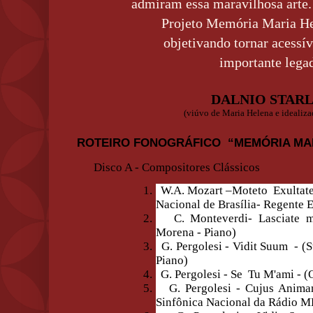
admiram essa maravilhosa arte
Projeto Memória Maria He
objetivando tornar acessív
importante lega
DALNIO STAR
(viúvo de Maria Helena e idealiza
ROTEIRO FONOGRÁFICO
“MEMÓRIA MA
Disco A - Compositores Clássicos
1.
W.A. Mozart –Moteto
Exultate
Nacional de Brasília- Regente 
2.
C. Monteverdi- Lasciate m
Morena - Piano)
3.
G. Pergolesi - Vidit Suum - (
Piano)
4.
G. Pergolesi - Se Tu M'ami - (
5.
G. Pergolesi - Cujus Anima
Sinfônica Nacional da Rádio M