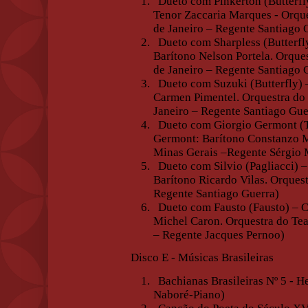
1.
Dueto com Pinkerton (Butterfly
Tenor Zaccaria Marques - Orque
de Janeiro – Regente Santiago 
2.
Dueto com Sharpless (Butterfly
Barítono Nelson Portela.
Orques
de Janeiro – Regente Santiago 
3.
Dueto com Suzuki (Butterfly) 
Carmen Pimentel. Orquestra do
Janeiro – Regente Santiago Gue
4.
Dueto com Giorgio Germont (Tr
Germont: Barítono Constanzo M
Minas Gerais –Regente Sérgio
5.
Dueto com Silvio (Pagliacci) –
Barítono Ricardo Vilas. Orques
Regente Santiago Guerra)
6.
Dueto com Fausto (Fausto) – C
Michel Caron. Orquestra do Tea
– Regente Jacques Pernoo)
Disco E - Músicas Brasileiras
1.
Bachianas Brasileiras Nº 5 - He
Naboré-Piano)