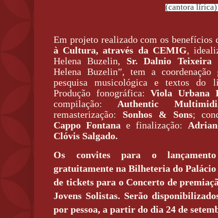
(cantora lírica
Em projeto realizado com os benefícios
à Cultura, através da CEMIG
, ideal
Helena Buzelin,
Sr. Dalnio Teixeira 
Helena Buzelin”, tem a coordenação
pesquisa musicológica e textos do 
P
rodução fonográfica:
Viola Urbana 
c
ompilação:
Authentic Multimidi
r
emasterização:
Sonhos & Sons
; c
on
Cappo Fontana
e f
inalização:
Adrian
Clóvis Salgado.
Os convites para o lançamento
gratuitamente na Bilheteria do Palácio 
de
tickets para o Concerto de premiaç
Jovens Solistas. Serão disponibilizado
por pessoa, a partir do dia 24 de setem