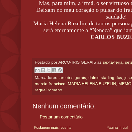
Mas, para mim, a irmã, o ser virtuoso
Deixam no meu coração o pulsar do fra
saudade!
Maria Helena Buzelin, de tantos persona
será eternamente a “Neneca” que jam
CARLOS BUZE
Postado por
ARCO-IRIS GERAIS
às
sexta-feira, se
Marcadores:
arcoíris gerais
,
dalnio starling
,
fcs
,
jose
marcia francisco
,
MARIA HELENA BUZELIN
,
MEMÓR
raquel romano
Nenhum comentário:
Postar um comentário
Postagem mais recente
Página inicial