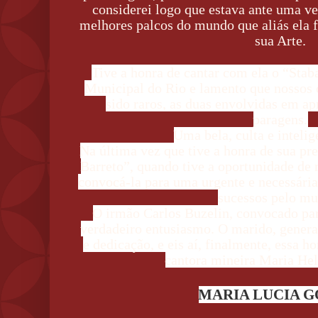
considerei logo que estava ante uma ver
melhores palcos do mundo que aliás ela 
sua Arte.
Tive a honra de cantar com ela o “Stab
Municipal do Rio e lamento que nossos 
sido raros, as duas envolvidas em a
paragens.
Uma bela, culta e intelig
Na última vez que tive a honra de sua pr
Barreto”, quando tive a oportunidade de
convocá-la para uma urgente e necessári
sucessos pelo mu
O irmão Carlos Buzelin, convocado par
verdadeiro entusiasmo. O marido, genera
e dedicação, e eis aí, finalmente, essa
cantora mineira Maria Hel
MARIA LUCIA 