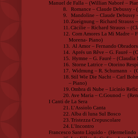
Manuel de Falla – (Willian Naboré – Pia
8.
Romance – Claude Debussy - (
9.
Mandoline – Claude Debussy –
10.
Zueignung – Richard Strauss –
11.
Cäcilie – Richard Strauss – (C
12.
Com Amores La Mi Madre – Fe
Morena- Piano)
13.
Al Amor – Fernando Obradors
14.
Aprés un Rêve – G. Fauré – (
15.
Hymne – G. Fauré – (Claudia 
16.
Storne Latrice – Otorino Resp
17.
Widmung – R. Schumann
-
(
18.
Stil Wie Die Nacht – Carl Boh
– Piano)
19.
Ombra di Nube – Licinio Refic
20.
Ave Maria – C.Gounod –
(Ren
I Canti de La Sera
21.
L’Assiolo Canta
22.
Alba di luna Sul Bosco
23.
Tristezza Crepuscolare
24.
L’Incontro
Francesco Santo Liquido -
(Hermelindo