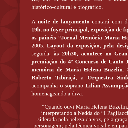
histórico-cultural e biográfico.
A
noite de lançamento
contará com d
19h, no foyer principal, exposição
de f
os painéis “Jornal Memória Maria He
2005.
Layout da exposição, pela des
seguida
, às 20h30, acontece no Gra
premiação do 4º Concurso de Canto Jo
memória de Maria Helena Buzelin
. 
Roberto Tibiriçá,
a
Orquestra Sin
acompanha o soprano
Lilian Assumpçã
homenageando a diva.
“Quando ouvi Maria Helena Buzelin, 
interpretando a Nedda do “I Pagliacc
siderada pela beleza da voz, pela graça
personagem; pela técnica vocal e empati