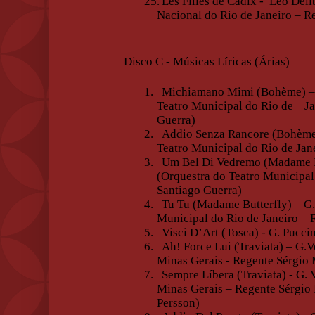
25.
Les Filles de Cadix -
Leo Deli
Nacional do Rio de Janeiro – R
Disco C - Músicas Líricas (Árias)
1.
Michiamano Mimi (Bohème) – G
Teatro Municipal do Rio de
J
Guerra)
2.
Addio Senza Rancore (Bohème)
Teatro Municipal do Rio de Jan
3.
Um Bel Di Vedremo (Madame Bu
(Orquestra do Teatro Municipal
Santiago Guerra)
4.
Tu Tu (Madame Butterfly) – G.
Municipal do Rio de Janeiro – 
5.
Visci D’Art (Tosca) - G. Pucci
6.
Ah! Force Lui (Traviata) – G.V
Minas Gerais - Regente Sérgio
7.
Sempre Líbera (Traviata) - G. 
Minas Gerais – Regente Sérgio
Persson)