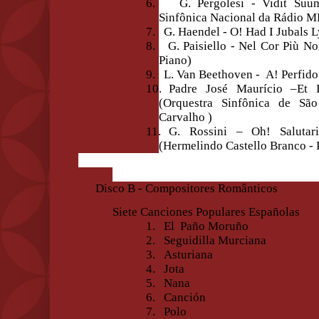
6.
G. Pergolesi - Vidit Suu
Sinfônica Nacional da Rádio M
7.
G. Haendel - O! Had I Jubals L
8.
G. Paisiello - Nel Cor Più N
Piano)
9.
L. Van Beethoven - A! Perfido
10.
Padre José Maurício –Et I
(Orquestra Sinfônica de Sã
Carvalho )
11.
G. Rossini – Oh! Salutar
(Hermelindo Castello Branco - 
Disco B - Compositores Românticos
Siete Canciones Populares Españolas
1.
El
Paño Moruño
2.
Seguidilla Murciana
3.
Asturiana
4.
Jota
5.
Nana
6.
Canción
7.
Polo