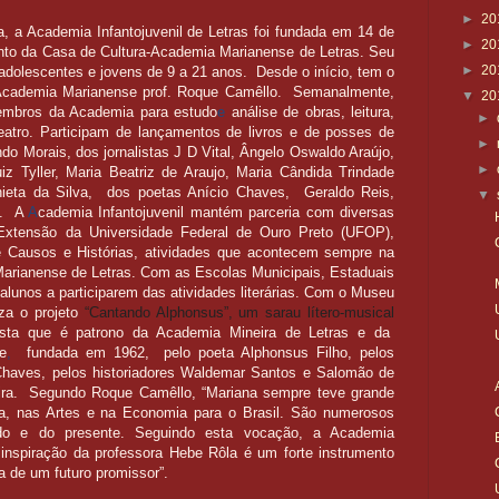
►
20
a, a Academia Infantojuvenil de Letras foi fundada em 14 de
►
20
to da Casa de Cultura-Academia Marianense de Letras. Seu
►
20
 adolescentes e jovens de 9 a 21 anos. Desde o início, tem o
a Academia Marianense prof. Roque Camêllo. Semanalmente,
▼
20
mbros da Academia para estudo
e
análise de obras, leitura,
►
teatro. Participam de lançamentos de livros e de posses de
►
o Morais, dos jornalistas J D Vital, Ângelo Oswaldo Araújo,
►
iz Tyller, Maria Beatriz de Araujo, Maria Cândida Trindade
hieta da Silva, dos poetas Anício Chaves, Geraldo Reis,
▼
os. A
A
cademia Infantojuvenil mantém parceria com diversas
 Extensão da Universidade Federal de Ouro Preto (UFOP),
e Causos e Histórias, atividades que acontecem sempre na
arianense de Letras. Com as Escolas Municipais, Estaduais
 alunos a participarem das atividades literárias. Com o Museu
za o projeto
“Cantando Alphonsus”, um sarau lítero-musical
ta que é patrono da Academia Mineira de Letras e da
e
,
fundada em 1962, pelo poeta Alphonsus Filho, pelos
Chaves, pelos historiadores Waldemar Santos e Salomão de
ira. Segundo Roque Camêllo, “Mariana sempre teve grande
tura, nas Artes e na Economia para o Brasil. São numerosos
sado e do presente. Seguindo esta vocação, a Academia
a inspiração da professora Hebe Rôla
é um forte instrumento
a de um futuro promissor”.