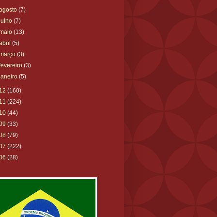
agosto
(7)
julho
(7)
maio
(13)
abril
(5)
março
(3)
fevereiro
(3)
janeiro
(5)
12
(160)
11
(224)
10
(44)
09
(33)
08
(79)
07
(222)
06
(28)