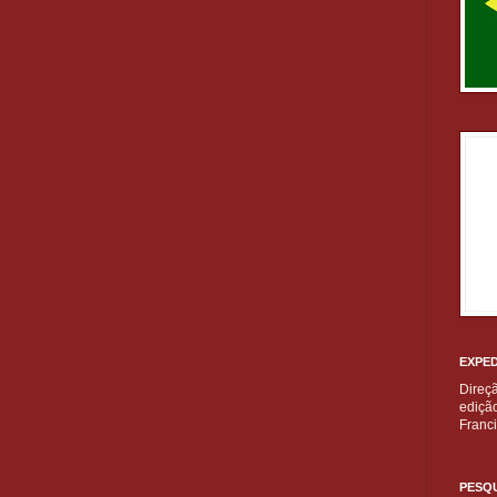
EXPED
Direç
edição
Franc
PESQU