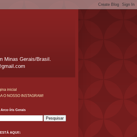
em Minas Gerais/Brasil.
@gmail.com
ina inicial
GA O NOSSO INSTAGRAM!
Arco-íris Gerais
ESTÁ AQUI!: