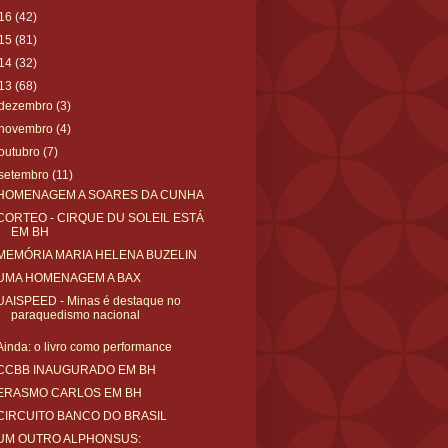
16
(42)
15
(81)
14
(32)
13
(68)
dezembro
(3)
novembro
(4)
outubro
(7)
setembro
(11)
HOMENAGEM A SOARES DA CUNHA
CORTEO - CIRQUE DU SOLEIL ESTÁ
EM BH
MEMÓRIA MARIA HELENA BUZELIN
UMA HOMENAGEM A BAX
UAISPEED - Minas é destaque no
paraquedismo nacional
Ainda: o livro como performance
CCBB INAUGURADO EM BH
ERASMO CARLOS EM BH
CIRCUITO BANCO DO BRASIL
UM OUTRO ALPHONSUS: