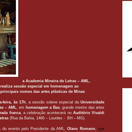
a Academia Mineira de Letras – AML,
realiza sessão especial em homenagem ao
rincipais nomes das artes plásticas de Minas
-feira, às 17h
, a sessão solene especial da
Universidade
ras – AML
, em
homenagem a Bax
, grande mestre das artes
rada franca
, a celebração acontecerá no
Auditório Vivaldi
etras
(Rua da Bahia, 1466 – Lourdes - BH – MG).
a
do evento pelo Presidente da AML,
Olavo Romano
,
que