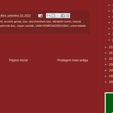
►
►
-feira, setembro 20, 2013
►
ml
,
arcoiris gerais
,
bax
,
documentario bax
,
elizabeth renno
,
marcia
►
,
petronio bax
,
roque camello
,
UMA HOMENAGEM A BAX
,
universidade
►
►
►
►
20
►
20
►
20
Página inicial
Postagem mais antiga
►
20
►
20
►
20
►
20