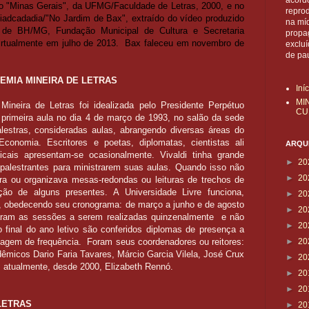
acordo
 do "Minas Gerais", da UFMG/Faculdade de Letras, 2000, e no
reprod
adcadadia/"No Jardim de Bax", extraído do vídeo produzido
na mí
a de BH/MG, Fundação Municipal de Cultura e Secretaria
propa
irtualmente em julho de 2013. Bax faleceu em novembro de
exclu
de pa
DEMIA MINEIRA DE LETRAS
Iní
MI
ineira de Letras foi idealizada pelo Presidente Perpétuo
CU
a primeira aula no dia 4 de março de 1993, no salão da sede
alestras, consideradas aulas, abrangendo diversas áreas do
 Economia. Escritores e poetas, diplomatas, cientistas ali
ARQUI
icais apresentam-se ocasionalmente. Vivaldi tinha grande
►
20
 palestrantes para ministrarem suas aulas. Quando isso não
►
20
tra ou organizava mesas-redondas ou leituras de trechos de
ção de alguns presentes. A Universidade Livre funciona,
►
20
o, obedecendo seu cronograma: de março a junho e de agosto
►
20
saram as sessões a serem realizadas quinzenalmente e não
►
20
 final do ano letivo são conferidos diplomas de presença a
tagem de frequência. Foram seus coordenadores ou reitores:
►
20
dêmicos Dario Faria Tavares, Márcio Garcia Vilela, José Crux
►
20
e, atualmente, desde 2000, Elizabeth Rennó.
►
20
►
20
LETRAS
►
20