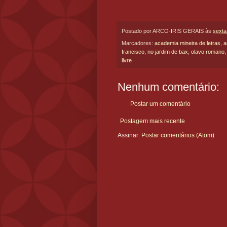
Postado por
ARCO-IRIS GERAIS
às
sexta
Marcadores:
academia mineira de letras
,
a
francisco
,
no jardim de bax
,
olavo romano
livre
Nenhum comentário:
Postar um comentário
Postagem mais recente
Assinar:
Postar comentários (Atom)