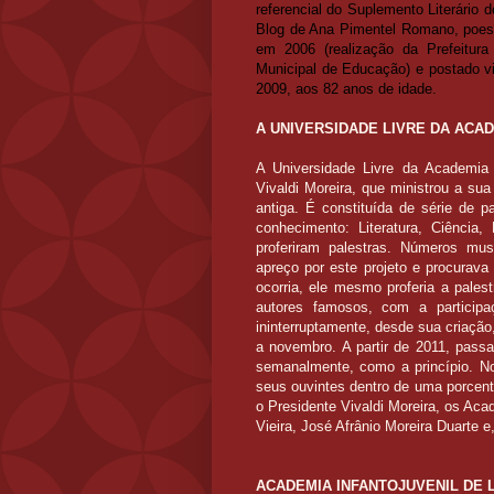
referencial do Suplemento Literário
Blog de Ana Pimentel Romano, poesi
em 2006 (realização da Prefeitur
Municipal de Educação) e postado v
2009, aos 82 anos de idade.
A UNIVERSIDADE LIVRE DA ACA
A Universidade Livre da Academia M
Vivaldi Moreira, que ministrou a su
antiga. É constituída de série de p
conhecimento: Literatura, Ciência,
proferiram palestras. Números mus
apreço por este projeto e procurava
ocorria, ele mesmo proferia a pales
autores famosos, com a participa
ininterruptamente, desde sua criaçã
a novembro. A partir de 2011, pas
semanalmente, como a princípio. No
seus ouvintes dentro de uma porcen
o Presidente Vivaldi Moreira, os Aca
Vieira, José Afrânio Moreira Duarte 
ACADEMIA INFANTOJUVENIL DE 