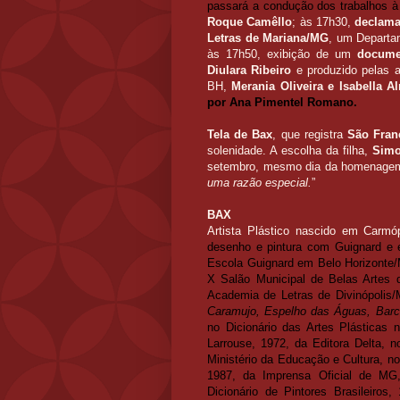
passará a condução dos trabalhos à
Roque Camêllo
; às 17h30,
declama
Letras de Mariana/MG
, um Departa
às 17h50, exibição de um
docume
Diulara Ribeiro
e produzido pelas 
BH,
Merania Oliveira e Isabella A
por Ana Pimentel Romano.
Tela de Bax
, que registra
São Fran
solenidade. A escolha da filha,
Simo
setembro, mesmo dia da homenagem
uma razão especial.
”
BAX
Artista Plástico nascido em Carm
desenho e pintura com Guignard e 
Escola Guignard em Belo Horizont
X Salão Municipal de Belas Artes 
Academia de Letras de Divinópolis/
Caramujo, Espelho das Águas, Barc
no Dicionário das Artes Plásticas 
Larrouse, 1972, da Editora Delta, n
Ministério da Educação e Cultura, no
1987, da Imprensa Oficial de MG,
Dicionário de Pintores Brasileir