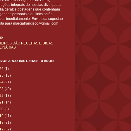
 com as leis vigentes no Brasil;
uções integrais de notícias divulgadas
dia geral; e postagens que contenham
gandas pessoais e/ou links serão
ídos imediatamente. Envie sua sugestão
uta para marciafrancisco@gmail.com
cio
NEIROS DÃO RECEITAS E DICAS
LINÁRIAS
VOS ARCO-IRIS GERAIS - 8 ANOS:
26
(1)
25
(18)
24
(91)
23
(40)
22
(13)
21
(14)
20
(8)
19
(41)
18
(31)
17
(39)