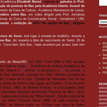
Acadêmica
Elizabeth Rennó
;
seguida de
palestra
do
Prof.
ção de poemas de Bax pela Academia Infanto Juvenil de
mento da Casa de Cultura - Academia Marianense de Letras;
ntário sobre Bax
, em vídeo dirigido pela Prof. Jornalista
TRAN
alunas do Curso de Comunicação Social - Jornalismo / UNI-
lmeida
e
exibição do
DVD “No jardim de Bax”, dirigido
Power
cisco de Assis
, terá lugar à entrada do Auditório, durante a
NOTÍC
ne Bax
, diz respeito à data de nascimento do Santo: 26 de
RE
. Como bem diria Bax, “
nada acontece por acaso, tudo tem
14B
pla
Sal
div
ópolis de Minas/MG
, em 1927. Entre 1946 e 1951 estudou
Gio
em 1949 foi eleito
1°
Presidente do Diretório Acadêmico da
A 
e/MG. Obteve o
1°
prêmio
e
m escultura e o
.
2°
em pintura
n
o
FE
de Belo Horizonte realizado em 1955. Membro fundador da
MG, é autor de 5 livros:
Espelho de Alexandra, Som de um
o-Sonho do Pintor
e
Das Águas ao Espírito
. Está presente
REGR
no Brasil, 1969, de Roberto Pontual, na Enciclopédia Delta
leitor
o Dicionário Brasileiro de Artistas Plásticos do MEC, 1973,
direi
autori
 Suplemento Literário do "Minas Gerais", Edição Especial de
devid
 em Artes Plásticas Brasil, 1989, de Júlio Louzada, no
expre
os, 1997, de Walmir Ayala, no CD-Rom com base de dados