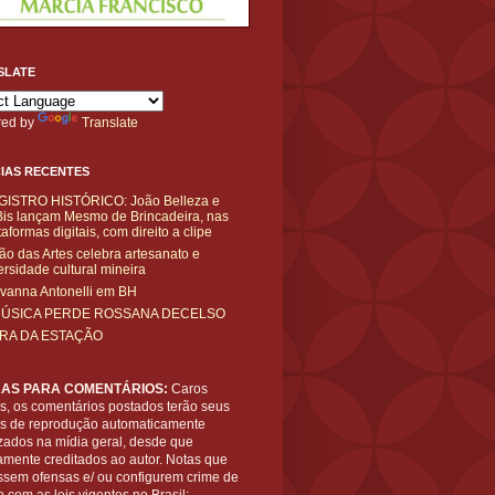
SLATE
ed by
Translate
IAS RECENTES
GISTRO HISTÓRICO: João Belleza e
is lançam Mesmo de Brincadeira, nas
taformas digitais, com direito a clipe
ão das Artes celebra artesanato e
ersidade cultural mineira
vanna Antonelli em BH
MÚSICA PERDE ROSSANA DECELSO
IRA DA ESTAÇÃO
AS PARA COMENTÁRIOS:
Caros
es, os comentários postados terão seus
tos de reprodução automaticamente
zados na mídia geral, desde que
amente creditados ao autor. Notas que
ssem ofensas e/ ou configurem crime de