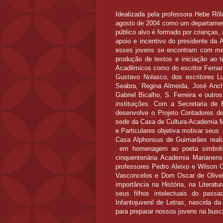
Idealizada pela professora Hebe Rôl
agosto de 2004 como um departamen
público alvo é formado por crianças,
apoio e incentivo do presidente d
esses jovens se encontram com me
produção de textos e iniciação ao 
Acadêmicos como do escritor Fernand
Gustavo Nolasco, dos escritores Lu
Seabra, Regina Almeida, José Anc
Gabriel Bicalho, S. Ferreira e outr
instituições. Com a Secretaria de
desenvolve o Projeto Contadores d
sede da Casa de Cultura-Academia M
e Particulares objetiva motivar seus
Casa Alphonsus de Guimarães reali
em homenagem ao poeta simbolis
cinquentenária Academia Marianens
professores Pedro Aleixo e Wilson 
Vasconcelos e Dom Oscar de Olive
importância na História, na Litera
seus filhos intelectuais do pas
Infantojuvenil de Letras, nascida d
para preparar nossos jovens na busc