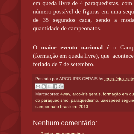
em queda livre de 4 paraquedistas, com 
número possível de figuras em uma seqü
de 35 segundos cada, sendo a moda
quantidade de campeonatos.
O
maior evento nacional
é o Campe
(formação em queda livre), que acontece
feriado de 7 de setembro.
Postado por
ARCO-IRIS GERAIS
às
terça-feira, se
Marcadores:
4way
,
arco-iris gerais
,
formação em que
do paraquedismo
,
paraquedismo
,
uaiespeed segund
campeonato brasileiro 2013
Nenhum comentário:
Postar um comentário